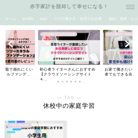
赤字家計を脱却して幸せになる！
ホーム
profile
mail
ママの働き方・在宅でお仕事
節約・簡単・か
ママの働き方・在宅でお仕事
ママの働き方・在宅でお仕
や皮脂で崩れにくい
初心者ライターさんにおすすめ
お家で働きたいマ
ラルファンデ...
【クラウドソーシングサイト
者でもできる在宅
４...
― TAG ―
休校中の家庭学習
子供用の無料素材