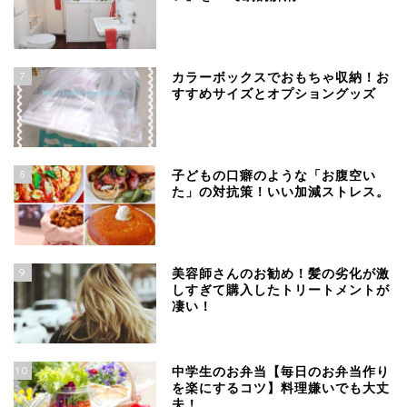
7
カラーボックスでおもちゃ収納！お
すすめサイズとオプショングッズ
8
子どもの口癖のような「お腹空い
た」の対抗策！いい加減ストレス。
9
美容師さんのお勧め！髪の劣化が激
しすぎて購入したトリートメントが
凄い！
10
中学生のお弁当【毎日のお弁当作り
を楽にするコツ】料理嫌いでも大丈
夫！