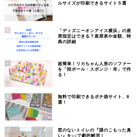
ルサイズが印刷できるサイト５選
3
「ディズニーオンアイス横浜」の座
席指定はできる？座席表や金額、特
典の詳細
4
超簡単！リカちゃん人形のソファー
を「段ボール・スポンジ・布」で作
る！
5
無料で印刷できるポチ袋サイト、8
選！
6
窓のないトイレの『謎のこもった臭
い』を○○で劇的解消！