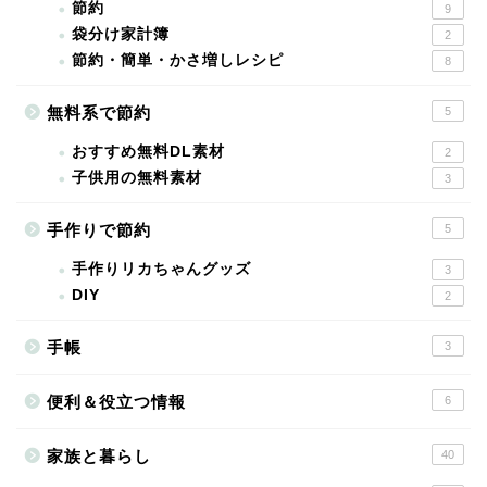
節約
9
袋分け家計簿
2
節約・簡単・かさ増しレシピ
8
無料系で節約
5
おすすめ無料DL素材
2
子供用の無料素材
3
手作りで節約
5
手作りリカちゃんグッズ
3
DIY
2
手帳
3
便利＆役立つ情報
6
家族と暮らし
40