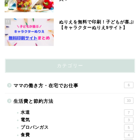
11
ぬりえを無料で印刷！子どもが喜ぶ
【キャラクターぬりえ9サイト】
カテゴリー
ママの働き方・在宅でお仕事
6
生活費と節約方法
33
水道
7
電気
3
プロパンガス
5
食費
4