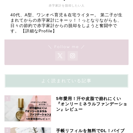
赤字家計を脱却したい人
40代、A型、ワンオペ育児＆在宅ライター。 第二子が生
まれてからの赤字家計にキーッ！！っとなりながらも、
日々の節約で赤字家計からの脱却をしようと奮闘中で
す。
【詳細なProfile】
＼ Follow me ／
よく読まれている記事
1
5年愛用！汗や皮脂で崩れにくい
『オンリーミネラルファンデーショ
ン』レビュー
2
手帳リフィルを無料でDL！バイブ