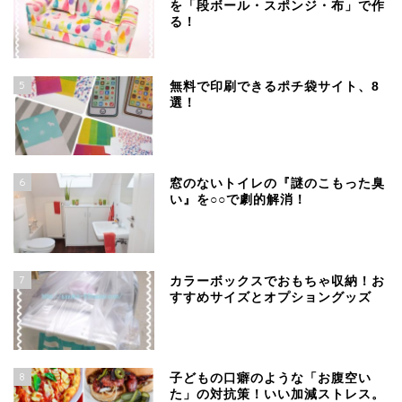
を「段ボール・スポンジ・布」で作
る！
5
無料で印刷できるポチ袋サイト、8
選！
6
窓のないトイレの『謎のこもった臭
い』を○○で劇的解消！
7
カラーボックスでおもちゃ収納！お
すすめサイズとオプショングッズ
8
子どもの口癖のような「お腹空い
た」の対抗策！いい加減ストレス。