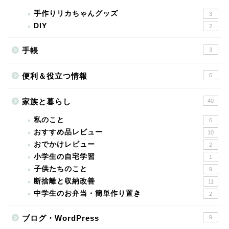
手作りリカちゃんグッズ
3
DIY
2
手帳
3
便利＆役立つ情報
6
家族と暮らし
40
私のこと
6
おすすめ品レビュー
10
おでかけレビュー
2
小学生の自宅学習
1
子供たちのこと
9
断捨離と収納改善
11
中学生のお弁当・簡単作り置き
2
ブログ・WordPress
9