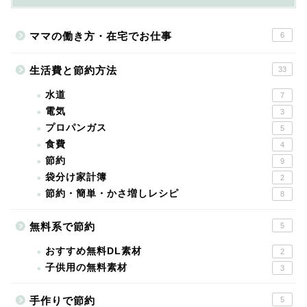
ママの働き方・在宅でお仕事
6
生活費と節約方法
33
水道
7
電気
3
プロパンガス
5
食費
4
節約
9
袋分け家計簿
2
節約・簡単・かさ増しレシピ
8
無料系で節約
5
おすすめ無料DL素材
2
子供用の無料素材
3
手作りで節約
5