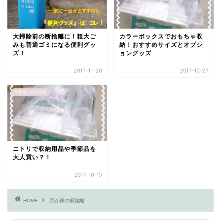
大掃除前の断捨離に！粗大ご
カラーボックスでおもちゃ収
みも普通ゴミになる便利グッ
納！おすすめサイズとオプシ
ズ！
ョングッズ
2017-11-20
2017-10-27
断捨離と収納改善
ニトリで収納用品や季節品を
大人買い？！
2017-10-15
HOME
我が家の断捨離