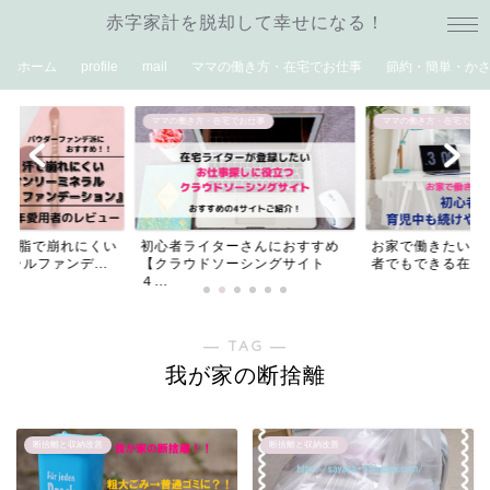
赤字家計を脱却して幸せになる！
ホーム
profile
mail
ママの働き方・在宅でお仕事
節約・簡単・か
ママの働き方・在宅でお仕事
ママの働き方・在宅でお仕
や皮脂で崩れにくい
初心者ライターさんにおすすめ
お家で働きたいマ
ラルファンデ...
【クラウドソーシングサイト
者でもできる在宅
４...
― TAG ―
我が家の断捨離
断捨離と収納改善
断捨離と収納改善