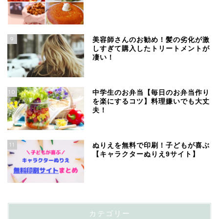
9
美容師さんのお勧め！髪の劣化が激
しすぎて購入したトリートメントが
凄い！
10
中学生のお弁当【毎日のお弁当作り
を楽にするコツ】料理嫌いでも大丈
夫！
11
ぬりえを無料で印刷！子どもが喜ぶ
【キャラクターぬりえ9サイト】
カテゴリー