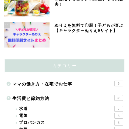
夫！
11
ぬりえを無料で印刷！子どもが喜ぶ
【キャラクターぬりえ9サイト】
カテゴリー
ママの働き方・在宅でお仕事
6
生活費と節約方法
33
水道
7
電気
3
プロパンガス
5