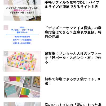
2
手帳リフィルを無料でDL！バイブ
ルサイズが印刷できるサイト５選
3
「ディズニーオンアイス横浜」の座
席指定はできる？座席表や金額、特
典の詳細
4
超簡単！リカちゃん人形のソファー
を「段ボール・スポンジ・布」で作
る！
5
無料で印刷できるポチ袋サイト、8
選！
6
窓のないトイレの『謎のこもった臭