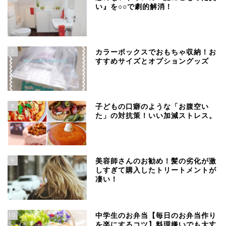
い』を○○で劇的解消！
7
カラーボックスでおもちゃ収納！お
すすめサイズとオプショングッズ
8
子どもの口癖のような「お腹空い
た」の対抗策！いい加減ストレス。
9
美容師さんのお勧め！髪の劣化が激
しすぎて購入したトリートメントが
凄い！
10
中学生のお弁当【毎日のお弁当作り
を楽にするコツ】料理嫌いでも大丈