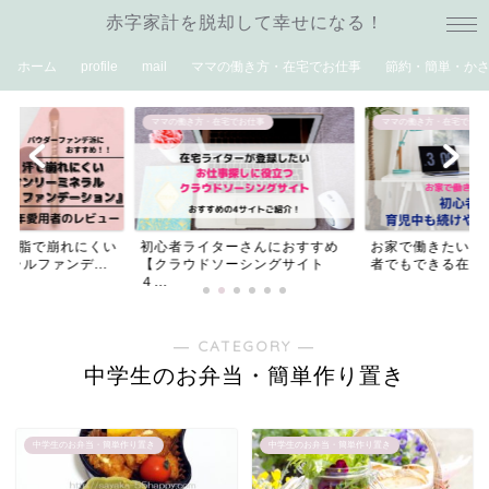
赤字家計を脱却して幸せになる！
ホーム
profile
mail
ママの働き方・在宅でお仕事
節約・簡単・か
ママの働き方・在宅でお仕事
ママの働き方・在宅でお仕
や皮脂で崩れにくい
初心者ライターさんにおすすめ
お家で働きたいマ
ラルファンデ...
【クラウドソーシングサイト
者でもできる在宅
４...
― CATEGORY ―
中学生のお弁当・簡単作り置き
中学生のお弁当・簡単作り置き
中学生のお弁当・簡単作り置き