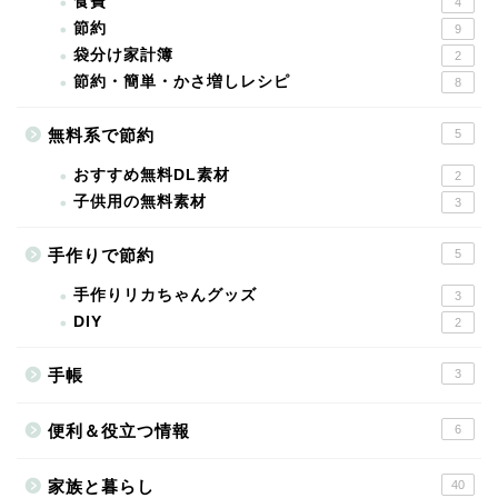
食費
4
節約
9
袋分け家計簿
2
節約・簡単・かさ増しレシピ
8
無料系で節約
5
おすすめ無料DL素材
2
子供用の無料素材
3
手作りで節約
5
手作りリカちゃんグッズ
3
DIY
2
手帳
3
便利＆役立つ情報
6
家族と暮らし
40