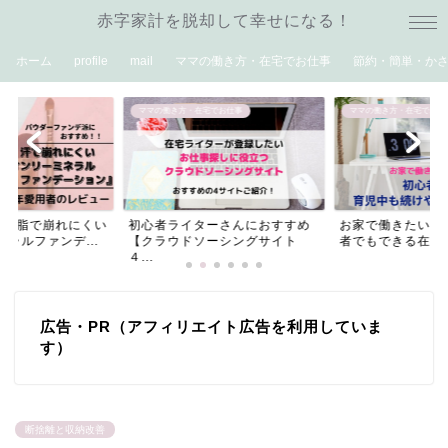
赤字家計を脱却して幸せになる！
ホーム
profile
mail
ママの働き方・在宅でお仕事
節約・簡単・か
ママの働き方・在宅でお仕事
ママの働き方・在宅でお仕
や皮脂で崩れにくい
初心者ライターさんにおすすめ
お家で働きたいマ
ラルファンデ...
【クラウドソーシングサイト
者でもできる在宅
４...
広告・PR（アフィリエイト広告を利用していま
す）
断捨離と収納改善