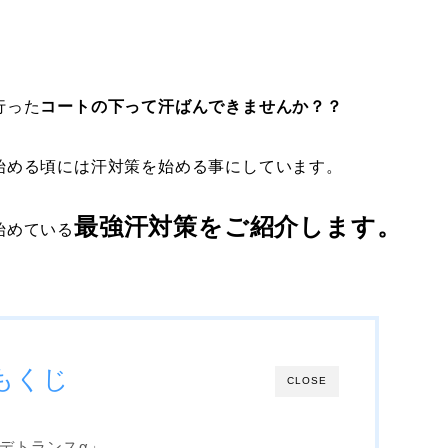
行った
コートの下って
汗ばんできませんか？？
始める頃には汗対策を始める事にしています。
最強汗対策をご紹介します。
始めている
もくじ
CLOSE
デトランスα」