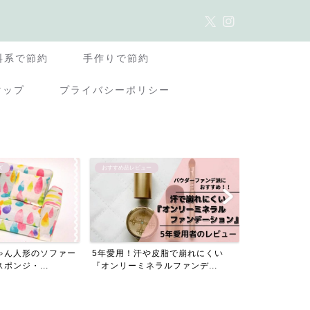
料系で節約
手作りで節約
マップ
プライバシーポリシー
ズ
おすすめ品レビュー
ママの働き方・在
ゃん人形のソファー
5年愛用！汗や皮脂で崩れにくい
初心者ライタ
ポンジ・...
『オンリーミネラルファンデ...
ラウドソーシン