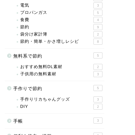
電気
3
プロパンガス
5
食費
4
節約
9
袋分け家計簿
2
節約・簡単・かさ増しレシピ
8
無料系で節約
5
おすすめ無料DL素材
2
子供用の無料素材
3
手作りで節約
5
手作りリカちゃんグッズ
3
DIY
2
手帳
3