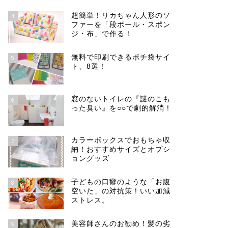
超簡単！リカちゃん人形のソ
4
ファーを「段ボール・スポン
ジ・布」で作る！
無料で印刷できるポチ袋サイ
5
ト、8選！
窓のないトイレの『謎のこも
6
った臭い』を○○で劇的解消！
カラーボックスでおもちゃ収
7
納！おすすめサイズとオプシ
ョングッズ
子どもの口癖のような「お腹
8
空いた」の対抗策！いい加減
ストレス。
美容師さんのお勧め！髪の劣
9