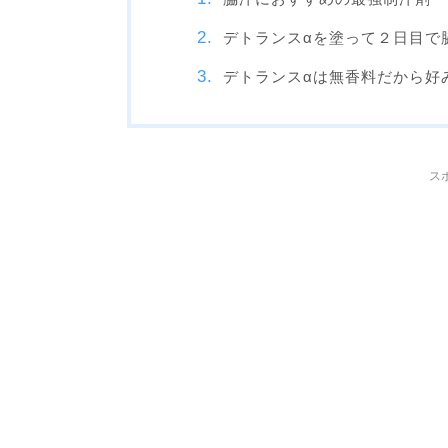
デトランスαを塗って２日目で
デトランスαは無香料だから好
ス