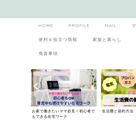
HOME
PROFILE
MAIL
便利＆役立つ情報
家族と暮らし
免責事項
ママの働き方・在宅でお仕事
生活費と節約方法
におすすめ【ク
お家で働きたいママ必見！初心者で
生活費と節約方法
４...
もできる在宅ワーク