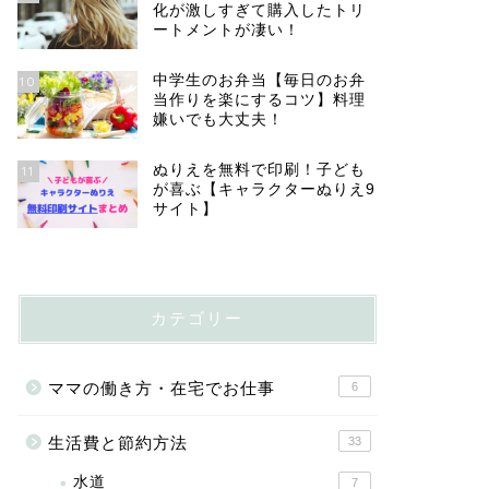
化が激しすぎて購入したトリ
ートメントが凄い！
中学生のお弁当【毎日のお弁
10
当作りを楽にするコツ】料理
嫌いでも大丈夫！
ぬりえを無料で印刷！子ども
11
が喜ぶ【キャラクターぬりえ9
サイト】
カテゴリー
ママの働き方・在宅でお仕事
6
生活費と節約方法
33
水道
7