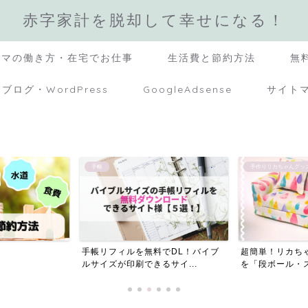
赤字家計を脱却して幸せになる！
ママの働き方・在宅でお仕事
生活費と節約方法
無
ブログ・WordPress
GoogleAdsense
サイト
手帳
手作りリカちゃんグッ
手帳リフィルを無料でDL！バイブ
超簡単！リカち
ルサイズが印刷できるサイ...
を「段ボール・ス