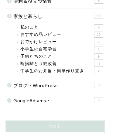
便利＆役立つ情報
6
家族と暮らし
40
私のこと
6
おすすめ品レビュー
10
おでかけレビュー
2
小学生の自宅学習
1
子供たちのこと
9
断捨離と収納改善
11
中学生のお弁当・簡単作り置き
2
ブログ・WordPress
9
GoogleAdsense
3
MAIL