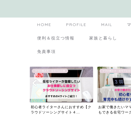
HOME
PROFILE
MAIL
便利＆役立つ情報
家族と暮らし
免責事項
ママの働き方・在宅でお仕事
生活費と節約方法
におすすめ【ク
お家で働きたいママ必見！初心者で
生活費と節約方法
４...
もできる在宅ワーク