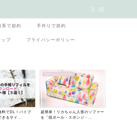
料系で節約
手作りで節約
マップ
プライバシーポリシー
ズ
おすすめ品レビュー
ママの働き方・在
ゃん人形のソファー
5年愛用！汗や皮脂で崩れにくい
初心者ライタ
ポンジ・...
『オンリーミネラルファンデ...
ラウドソーシン