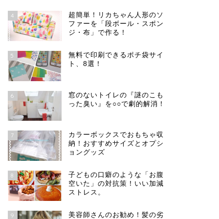
超簡単！リカちゃん人形のソ
4
ファーを「段ボール・スポン
ジ・布」で作る！
無料で印刷できるポチ袋サイ
5
ト、8選！
窓のないトイレの『謎のこも
6
った臭い』を○○で劇的解消！
カラーボックスでおもちゃ収
7
納！おすすめサイズとオプシ
ョングッズ
子どもの口癖のような「お腹
8
空いた」の対抗策！いい加減
ストレス。
美容師さんのお勧め！髪の劣
9