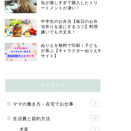
化が激しすぎて購入したトリ
ートメントが凄い！
中学生のお弁当【毎日のお弁
10
当作りを楽にするコツ】料理
嫌いでも大丈夫！
ぬりえを無料で印刷！子ども
11
が喜ぶ【キャラクターぬりえ9
サイト】
カテゴリー
ママの働き方・在宅でお仕事
6
生活費と節約方法
33
水道
7