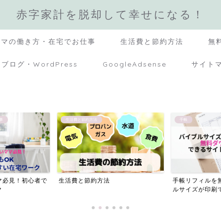
赤字家計を脱却して幸せになる！
ママの働き方・在宅でお仕事
生活費と節約方法
無
ブログ・WordPress
GoogleAdsense
サイト
手帳
手作りリカちゃんグッ
手帳リフィルを無料でDL！バイブ
超簡単！リカち
ルサイズが印刷できるサイ...
を「段ボール・ス