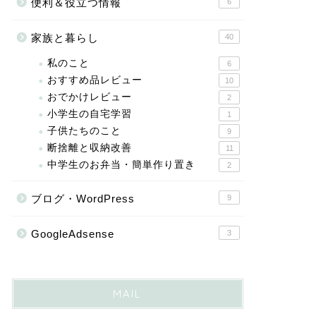
便利＆役立つ情報
6
家族と暮らし
40
私のこと
6
おすすめ品レビュー
10
おでかけレビュー
2
小学生の自宅学習
1
子供たちのこと
9
断捨離と収納改善
11
中学生のお弁当・簡単作り置き
2
ブログ・WordPress
9
GoogleAdsense
3
MAIL