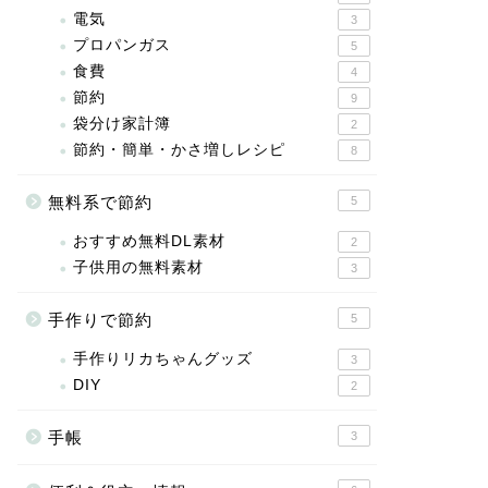
電気
3
プロパンガス
5
食費
4
節約
9
袋分け家計簿
2
節約・簡単・かさ増しレシピ
8
無料系で節約
5
おすすめ無料DL素材
2
子供用の無料素材
3
手作りで節約
5
手作りリカちゃんグッズ
3
DIY
2
手帳
3