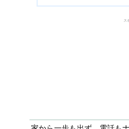
ス
家から一歩も出ず、電話も