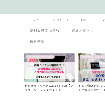
HOME
PROFILE
MAIL
便利＆役立つ情報
家族と暮らし
免責事項
ママの働き方・在宅でお仕事
生活費と節約方法
におすすめ【ク
お家で働きたいママ必見！初心者で
生活費と節約方法
４...
もできる在宅ワーク