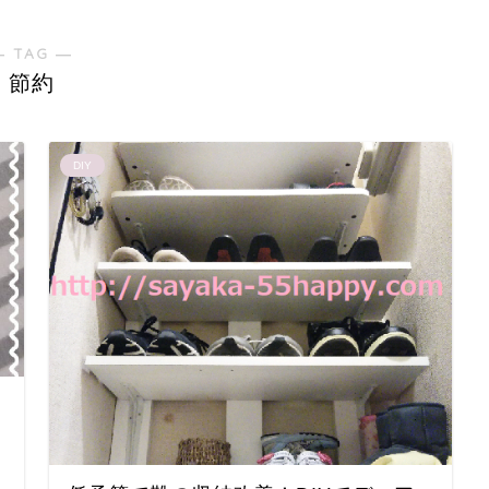
― TAG ―
節約
DIY
ン