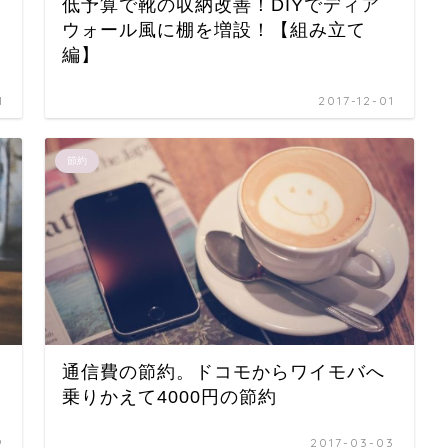
低予算で靴の収納改善！DIYでディア
ウォール風に棚を増設！【組み立て
編】
1
2017-12-01
節約
通信費の節約。ドコモからワイモバへ
乗りかえて4000円の節約
9
2017-03-03