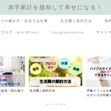
赤字家計を脱却して幸せになる！
ママの働き方・在宅でお仕事
生活費と節約方法
無
ブログ・WordPress
GoogleAdsense
サイト
手帳
手作りリカちゃんグッ
手帳リフィルを無料でDL！バイブ
超簡単！リカち
ルサイズが印刷できるサイ...
を「段ボール・ス