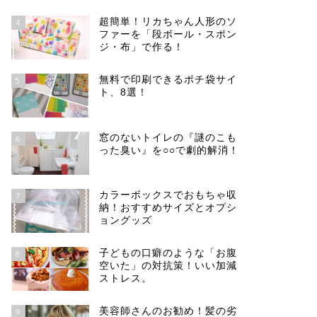
超簡単！リカちゃん人形のソ
4
ファーを「段ボール・スポン
ジ・布」で作る！
無料で印刷できるポチ袋サイ
5
ト、8選！
窓のないトイレの『謎のこも
6
った臭い』を○○で劇的解消！
カラーボックスでおもちゃ収
7
納！おすすめサイズとオプシ
ョングッズ
子どもの口癖のような「お腹
8
空いた」の対抗策！いい加減
ストレス。
美容師さんのお勧め！髪の劣
9