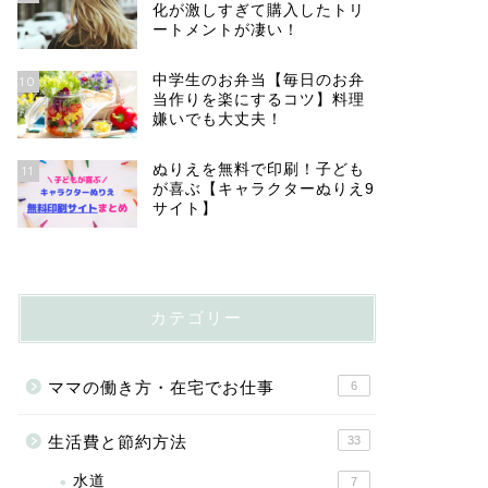
化が激しすぎて購入したトリ
ートメントが凄い！
中学生のお弁当【毎日のお弁
10
当作りを楽にするコツ】料理
嫌いでも大丈夫！
ぬりえを無料で印刷！子ども
11
が喜ぶ【キャラクターぬりえ9
サイト】
カテゴリー
ママの働き方・在宅でお仕事
6
生活費と節約方法
33
水道
7