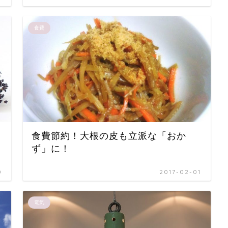
食費
食費節約！大根の皮も立派な「おか
ず」に！
0
2017-02-01
電気