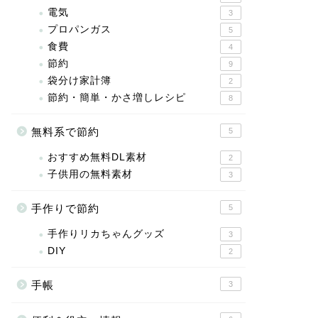
電気
3
プロパンガス
5
食費
4
節約
9
袋分け家計簿
2
節約・簡単・かさ増しレシピ
8
無料系で節約
5
おすすめ無料DL素材
2
子供用の無料素材
3
手作りで節約
5
手作りリカちゃんグッズ
3
DIY
2
手帳
3