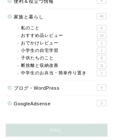
便利＆役立つ情報
6
家族と暮らし
40
私のこと
6
おすすめ品レビュー
10
おでかけレビュー
2
小学生の自宅学習
1
子供たちのこと
9
断捨離と収納改善
11
中学生のお弁当・簡単作り置き
2
ブログ・WordPress
9
GoogleAdsense
3
MAIL