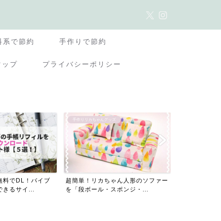
料系で節約
手作りで節約
マップ
プライバシーポリシー
ズ
おすすめ品レビュー
ママの働き方・在
ゃん人形のソファー
5年愛用！汗や皮脂で崩れにくい
初心者ライタ
ポンジ・...
『オンリーミネラルファンデ...
ラウドソーシン